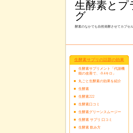
生酵素とプ
グ
酵素のなかでも自然発酵させてカプセ
生酵素サプリの話題の効果
生酵素サプリメント「代謝機
能の改善で、-9.4キロ」
丸ごと生酵素の効果を紹介
生酵素
生酵素222
生酵素口コミ
生酵素グリーンスムージー
生酵素 サプリ 口コミ
生酵素 飲み方